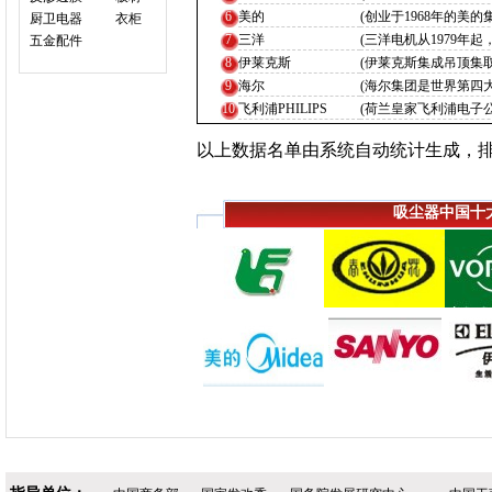
6
美的
(创业于1968年的美
厨卫电器
衣柜
7
三洋
(三洋电机从1979年
五金配件
8
伊莱克斯
(伊莱克斯集成吊顶集
9
海尔
(海尔集团是世界第四大
10
飞利浦PHILIPS
(荷兰皇家飞利浦电子公
以上数据名单由系统自动统计生成，
吸尘器中国十