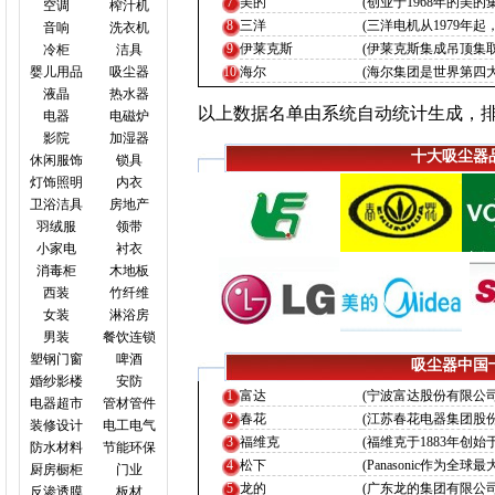
7
美的
(创业于1968年的美
空调
榨汁机
8
三洋
(三洋电机从1979年
音响
洗衣机
9
伊莱克斯
(伊莱克斯集成吊顶集
冷柜
洁具
婴儿用品
吸尘器
10
海尔
(海尔集团是世界第四大
液晶
热水器
以上数据名单由系统自动统计生成，
电器
电磁炉
影院
加湿器
十大吸尘器
休闲服饰
锁具
灯饰照明
内衣
卫浴洁具
房地产
羽绒服
领带
小家电
衬衣
消毒柜
木地板
西装
竹纤维
女装
淋浴房
男装
餐饮连锁
塑钢门窗
啤酒
吸尘器中国
婚纱影楼
安防
1
富达
(宁波富达股份有限公司，
电器超市
管材管件
2
春花
(江苏春花电器集团股
装修设计
电工电气
3
福维克
(福维克于1883年创始
防水材料
节能环保
4
松下
(Panasonic作为
厨房橱柜
门业
5
龙的
(广东龙的集团有限公司
反渗透膜
板材