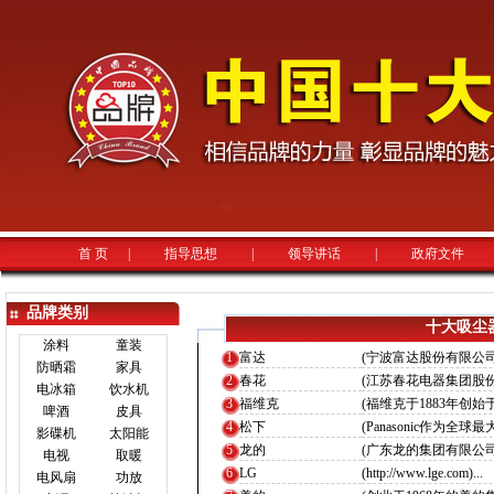
首 页
|
指导思想
|
领导讲话
|
政府文件
品牌类别
十大吸尘
涂料
童装
1
富达
(宁波富达股份有限公司，
防晒霜
家具
2
春花
(江苏春花电器集团股
电冰箱
饮水机
3
福维克
(福维克于1883年创始
啤酒
皮具
4
松下
(Panasonic作为
影碟机
太阳能
5
龙的
(广东龙的集团有限公司
电视
取暖
6
LG
(http://www.lge.com)...
电风扇
功放