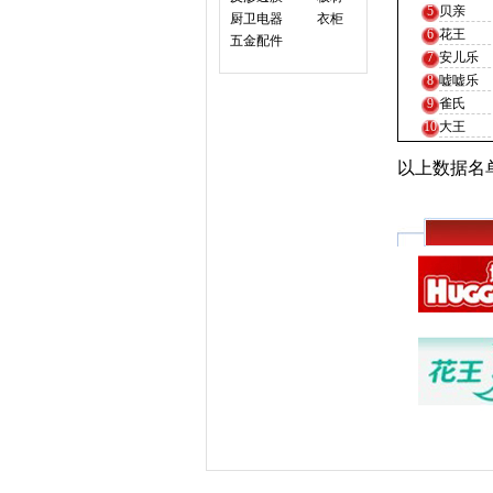
5
贝亲
厨卫电器
衣柜
6
花王
五金配件
7
安儿乐
8
嘘嘘乐
9
雀氏
10
大王
以上数据名