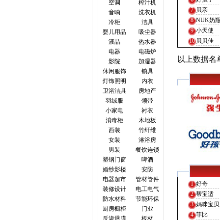
空调
榨汁机
7
贝亲
音响
洗衣机
8
NUK奶
冷柜
洁具
9
小天使
婴儿用品
吸尘器
10
贝贝佳
液晶
热水器
电器
电磁炉
以上数据名
影院
加湿器
休闲服饰
锁具
灯饰照明
内衣
卫浴洁具
房地产
羽绒服
领带
小家电
衬衣
消毒柜
木地板
西装
竹纤维
女装
淋浴房
男装
餐饮连锁
塑钢门窗
啤酒
婚纱影楼
安防
电器超市
管材管件
1
好奇
装修设计
电工电气
2
帮宝适
防水材料
节能环保
3
妈咪宝贝
厨房橱柜
门业
4
菲比
反渗透膜
板材