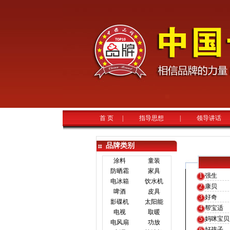
首 页
|
指导思想
|
领导讲话
品牌类别
涂料
童装
防晒霜
家具
1
强生
电冰箱
饮水机
2
康贝
啤酒
皮具
3
好奇
影碟机
太阳能
4
帮宝适
电视
取暖
5
妈咪宝贝
电风扇
功放
6
好孩子